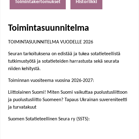
Toimintakertomukset
Historiikki
e
h
Toimintasuunnitelma
e
TOIMINTASUUNNITELMA VUODELLE 2026
r
Seuran tarkoituksena on edistää ja tukea sotatieteellistä
tutkimustyötä ja sotatieteiden harrastusta sekä seurata
e
niiden kehitystä.
Toiminnan vuositeema vuosina 2026-2027:
Liittolainen Suomi! Miten Suomi vaikuttaa puolustusliittoon
ja puolustusliitto Suomeen? Tapaus Ukrainan suvereniteetti
ja turvatakuut
Suomen Sotatieteellinen Seura ry (SSTS):