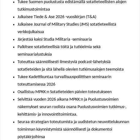
Tukee Suomen puolustusta edistämällä sotatieteellisten alojen
tutkimustoimintaa
Julkaisee
Tiede & Ase
2026 -vuosikirjan (T&A)
Julkaisee Journal of Military Studies (JMS) sotatieteellistä
verkkojulkaisua
Järjestää kaksi Studia Militaria -seminaaria
Palkitsee sotatieteellisiä töitä ja tutkielmia sekä
seminaarialustuksia
Toteuttaa säännöllisesti ilmestyviä podcast-lähetyksiä
sotatieteiden ja sitä lähellä olevien tutkimusalojen teemoista
Tukee Kadettikuntaa turvallisuuspoliittisen seminaarin
toteuttamisessa 2026
Osallistuu MPKK:n Sotatieteiden päivien toteutukseen
Selvittää vuoden 2026 aikana MPKK:n ja Puolustusvoimien
näkemykset seuran roolista osana Puolustusvoimien tutkimus-,
kehittämis- ja innovointitoimintaa.
Seuraa strategian toteutumista ja uudistetun neuvottelukunnan
toiminnan käynnistymistä säännöllisesti ja dokumentoi
pöytäkirjoihinsa