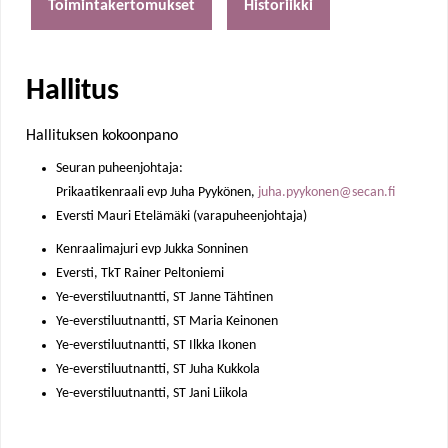
Toimintakertomukset
Historiikki
e
h
Hallitus
e
Hallituksen kokoonpano
r
Seuran puheenjohtaja:
Prikaatikenraali evp Juha Pyykönen,
juha.pyykonen@secan.fi
e
Eversti Mauri Etelämäki (varapuheenjohtaja)
Kenraalimajuri evp Jukka Sonninen
Eversti, TkT Rainer Peltoniemi
Ye-everstiluutnantti, ST Janne Tähtinen
Ye-everstiluutnantti, ST Maria Keinonen
Ye-everstiluutnantti, ST Ilkka Ikonen
Ye-everstiluutnantti, ST Juha Kukkola
Ye-everstiluutnantti, ST Jani Liikola