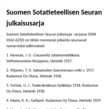
e
Suomen Sotatieteellisen Seuran
h
julkaisusarja
e
Suomen Sotatieteellisen Seuran julkaisuja -sarjassa (ISSN
r
0562-6250) on tähän mennessä julkaistu seuraavat
numeroidut tutkimukset:
e
1. Hannula, J. 0.: Clausewitz sotateoreetikkona.
Valtioneuvoston Kirjapaino, Helsinki 1927.
2. Viljanen, T. V.: Saksalaisten Saarenmaan-retki v. 1917.
Kustannus Oy Otava, Helsinki 1928.
3. Turtola, U. J.: Touko-kesäkuun hyökkäys 1918. Kustannus
Oy Otava, Helsinki 1928.
4. Inkala, K. A.: Gallipoli. Kustannus Oy Otava, Helsinki 1929.