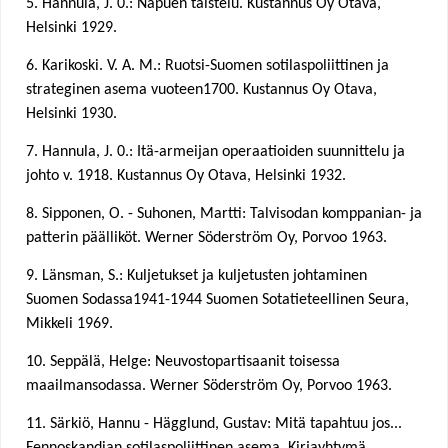
5. Hannula, J. 0.: Napuen taistelu. Kustannus Oy Otava,
Helsinki 1929.
6. Karikoski. V. A. M.: Ruotsi-Suomen sotilaspoliittinen ja
strateginen asema vuoteen1700. Kustannus Oy Otava,
Helsinki 1930.
7. Hannula, J. 0.: Itä-armeijan operaatioiden suunnittelu ja
johto v. 1918. Kustannus Oy Otava, Helsinki 1932.
8. Sipponen, O. - Suhonen, Martti: Talvisodan komppanian- ja
patterin päälliköt. Werner Söderström Oy, Porvoo 1963.
9. Länsman, S.: Kuljetukset ja kuljetusten johtaminen
Suomen Sodassa1941-1944 Suomen Sotatieteellinen Seura,
Mikkeli 1969.
10. Seppälä, Helge: Neuvostopartisaanit toisessa
maailmansodassa. Werner Söderström Oy, Porvoo 1963.
11. Särkiö, Hannu - Hägglund, Gustav: Mitä tapahtuu jos...
Fennoskandian sotilaspoliittinen asema. Kirjayhtymä,