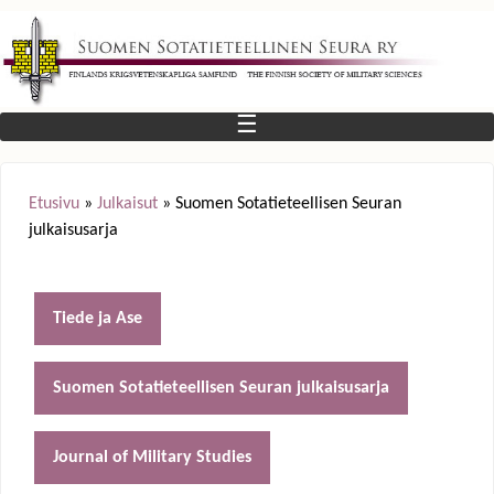
Jump to navigation
☰
Etusivu
»
Julkaisut
»
Suomen Sotatieteellisen Seuran
julkaisusarja
Y
o
Tiede ja Ase
u
Suomen Sotatieteellisen Seuran julkaisusarja
a
r
Journal of Military Studies