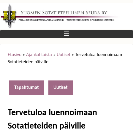
Jump to navigation
☰
Etusivu
»
Ajankohtaista
»
Uutiset
»
Tervetuloa luennoimaan
Sotatieteiden päiville
Y
o
Tapahtumat
Uutiset
u
a
Tervetuloa luennoimaan
r
Sotatieteiden päiville