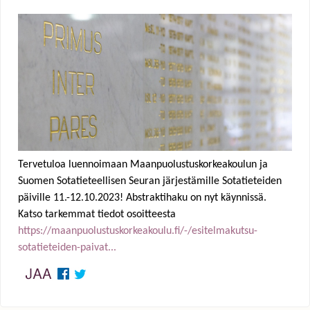
e
h
e
r
e
Tervetuloa luennoimaan Maanpuolustuskorkeakoulun ja
Suomen Sotatieteellisen Seuran järjestämille Sotatieteiden
päiville 11.-12.10.2023! Abstraktihaku on nyt käynnissä.
Katso tarkemmat tiedot osoitteesta
https://maanpuolustuskorkeakoulu.fi/-/esitelmakutsu-
sotatieteiden-paivat...