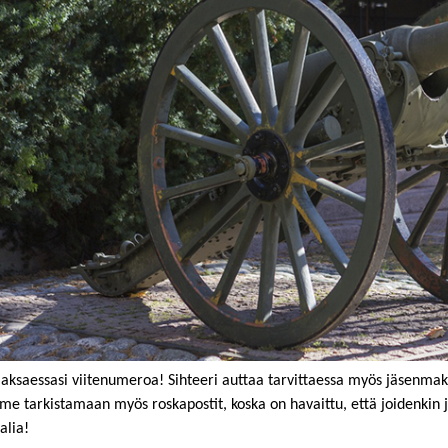
aksaessasi viitenumeroa! Sihteeri auttaa tarvittaessa myös jäsenmak
e tarkistamaan myös roskapostit, koska on havaittu, että joidenkin j
alia!