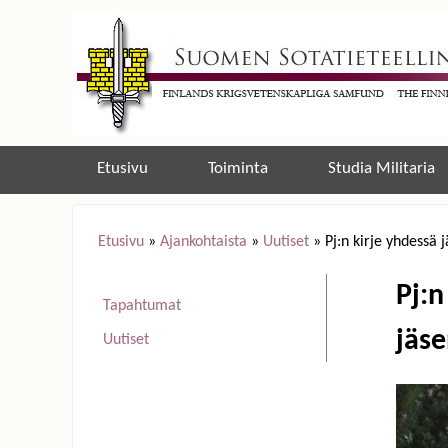
Etusivu
Toiminta
Studia Militaria
Etusivu
»
Ajankohtaista
»
Uutiset
»
Pj:n kirje yhdessä
Y
Pj:
Tapahtumat
o
jäse
Uutiset
u
a