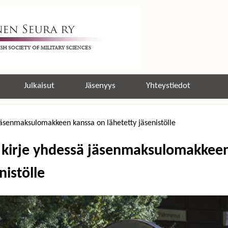
Jump to navigation
Julkaisut
Jäsenyys
Yhteystiedot
 jäsenmaksulomakkeen kanssa on lähetetty jäsenistölle
n kirje yhdessä jäsenmaksulomakkeen
nistölle