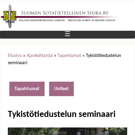
Jump to navigation
☰
Etusivu
»
Ajankohtaista
»
Tapahtumat
»
Tykistötiedustelun
seminaari
Y
o
Tapahtumat
Uutiset
u
a
Tykistötiedustelun seminaari
r