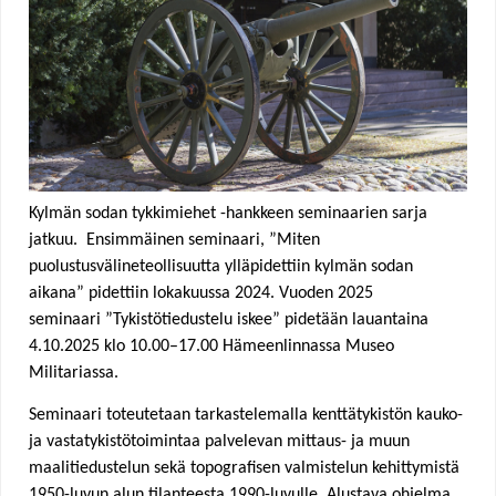
e
h
e
r
Kylmän sodan tykkimiehet -hankkeen seminaarien sarja
e
jatkuu. Ensimmäinen seminaari, ”Miten
puolustusvälineteollisuutta ylläpidettiin kylmän sodan
aikana” pidettiin lokakuussa 2024. Vuoden 2025
seminaari ”Tykistötiedustelu iskee” pidetään lauantaina
4.10.2025 klo 10.00–17.00 Hämeenlinnassa Museo
Militariassa
.
Seminaari toteutetaan tarkastelemalla kenttätykistön kauko-
ja vastatykistötoimintaa palvelevan mittaus- ja muun
maalitiedustelun sekä topografisen valmistelun kehittymistä
1950-luvun alun tilanteesta 1990-luvulle. Alustava ohjelma