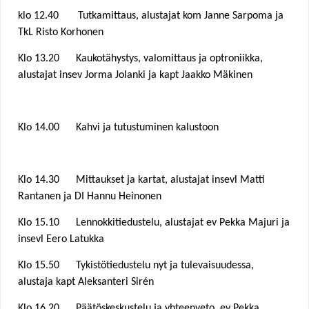
klo 12.40 Tutkamittaus, alustajat kom Janne Sarpoma ja
TkL Risto Korhonen
Klo 13.20 Kaukotähystys, valomittaus ja optroniikka,
alustajat insev Jorma Jolanki ja kapt Jaakko Mäkinen
Klo 14.00 Kahvi ja tutustuminen kalustoon
Klo 14.30 Mittaukset ja kartat, alustajat insevl Matti
Rantanen ja DI Hannu Heinonen
Klo 15.10 Lennokkitiedustelu, alustajat ev Pekka Majuri ja
insevl Eero Latukka
Klo 15.50 Tykistötiedustelu nyt ja tulevaisuudessa,
alustaja kapt Aleksanteri Sirén
Klo 16.20 Päätöskeskustelu ja yhteenveto, ev Pekka