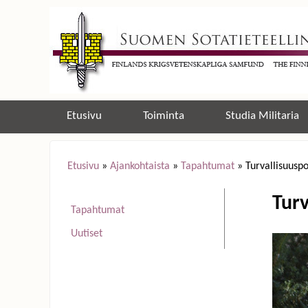
Etusivu
Toiminta
Studia Militaria
Etusivu
»
Ajankohtaista
»
Tapahtumat
»
Turvallisuuspo
Y
Turv
Tapahtumat
o
Uutiset
u
a