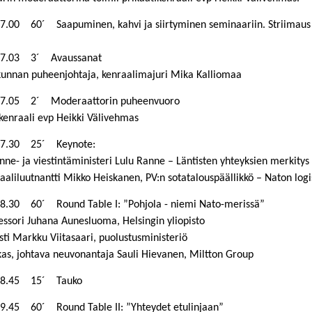
7.00 60´ Saapuminen, kahvi ja siirtyminen seminaariin. Striimaus 
17.03 3´ Avaussanat
kunnan puheenjohtaja, kenraalimajuri Mika Kalliomaa
17.05 2´ Moderaattorin puheenvuoro
ikenraali evp Heikki Välivehmas
17.30 25´ Keynote:
nne- ja viestintäministeri Lulu Ranne – Läntisten yhteyksien merkity
aliluutnantti Mikko Heiskanen, PV:n sotatalouspäällikkö – Naton log
8.30 60´ Round Table I: ”Pohjola - niemi Nato-merissä”
ssori Juhana Aunesluoma, Helsingin yliopisto
ti Markku Viitasaari, puolustusministeriö
s, johtava neuvonantaja Sauli Hievanen, Miltton Group
18.45 15´ Tauko
9.45 60´ Round Table II: ”Yhteydet etulinjaan”