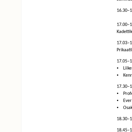
16.30–1
17.00–
Kadetti
17.03–
Prikaat
17.05–
⦁ Liike
⦁ Kenra
17.30–1
⦁ Profe
⦁ Evers
⦁ Osaka
18.30–
18.45–1