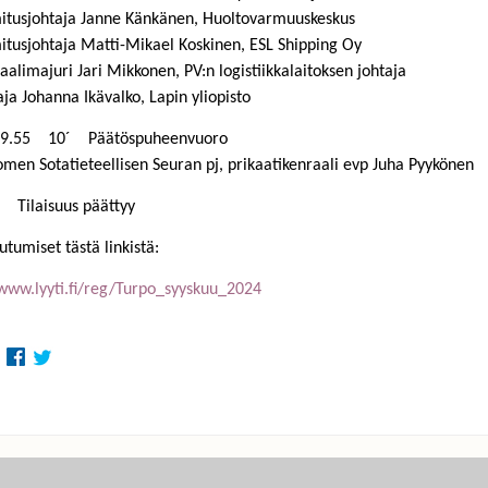
tusjohtaja Janne Känkänen, Huoltovarmuuskeskus
tusjohtaja Matti-Mikael Koskinen, ESL Shipping Oy
alimajuri Jari Mikkonen, PV:n logistiikkalaitoksen johtaja
ja Johanna Ikävalko, Lapin yliopisto
19.55 10´ Päätöspuheenvuoro
Sotatieteellisen Seuran pj, prikaatikenraali evp Juha Pyykönen
Tilaisuus päättyy
utumiset tästä linkistä:
/www.lyyti.fi/reg/Turpo_syyskuu_2024