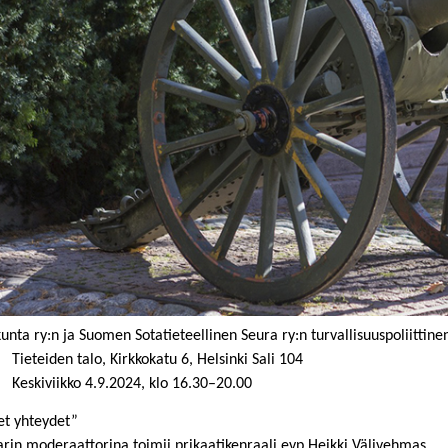
unta ry:n ja Suomen Sotatieteellinen Seura ry:n turvallisuuspoliittin
den talo, Kirkkokatu 6, Helsinki Sali 104
iikko 4.9.2024, klo 16.30–20.00
set yhteydet”
rin moderaattorina toimii prikaatikenraali evp Heikki Välivehmas.