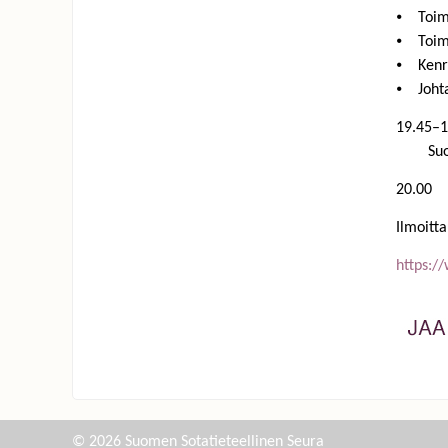
⦁ Toimi
⦁ Toimi
⦁ Kenra
⦁ Johta
19.45–
Suomen 
20.00 
Ilmoitta
https:/
© 2026 Suomen Sotatieteellinen Seura